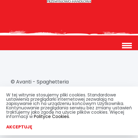
© Avanti - Spaghetteria
Klauzula informacyjna
Polityka cookies
W tej witrynie stosujemy pliki cookies. Standardowe
ustawienia przeglądarki internetowej zezwalają na
zapisywanie ich na urządzeniu końcowym Użytkownika.
Kontynuowanie przeglądania serwisu bez zmiany ustawień
traktujemy jako zgodę na użycie plików cookies. Więcej
Handcrafted in
Tinssen
informacji w
Polityce Cookies
.
AKCEPTUJĘ